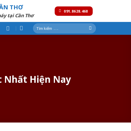
CẦN THƠ
091.8628.468
áy tại Cần Thơ
Tìm
kiếm:
t Nhất Hiện Nay