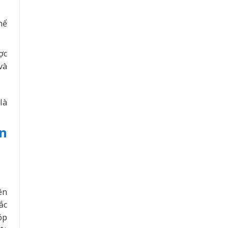
hể
ợc
và
là
ện
ên
ắc
óp