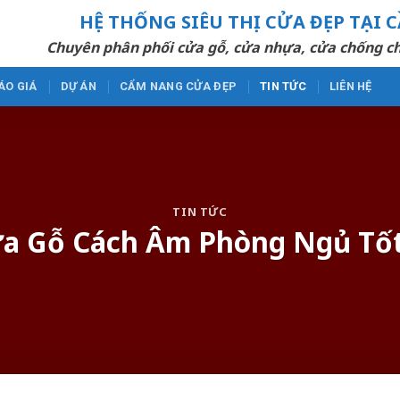
HỆ THỐNG SIÊU THỊ CỬA ĐẸP TẠI 
Chuyên phân phối cửa gỗ, cửa nhựa, cửa chống ch
ÁO GIÁ
DỰ ÁN
CẨM NANG CỬA ĐẸP
TIN TỨC
LIÊN HỆ
TIN TỨC
a Gỗ Cách Âm Phòng Ngủ Tố