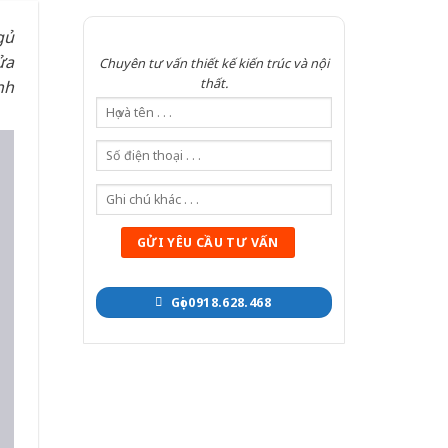
gủ
ửa
Chuyên tư vấn thiết kế kiến trúc và nội
thất.
nh
Gọi 0918.628.468