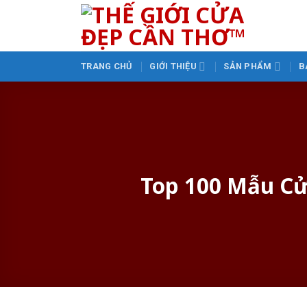
Skip
to
content
TRANG CHỦ
GIỚI THIỆU
SẢN PHẨM
B
Top 100 Mẫu Cử