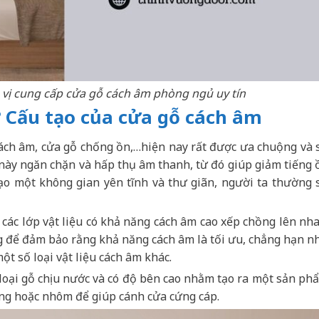
vị cung cấp cửa gỗ cách âm phòng ngủ uy tín
? Cấu tạo của cửa gỗ cách âm
cách âm, cửa gỗ chống ồn,…hiện nay rất được ưa chuộng và 
 này ngăn chặn và hấp thụ âm thanh, từ đó giúp giảm tiếng 
tạo một không gian yên tĩnh và thư giãn, người ta thường 
ác lớp vật liệu có khả năng cách âm cao xếp chồng lên nha
ỡng để đảm bảo rằng khả năng cách âm là tối ưu, chẳng hạn n
t số loại vật liệu cách âm khác.
loại gỗ chịu nước và có độ bên cao nhằm tạo ra một sản ph
ứng hoặc nhôm để giúp cánh cửa cứng cáp.