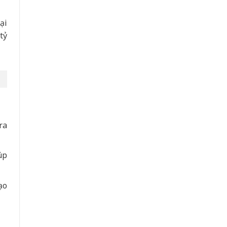
ại
tỷ
ra
úp
ạo