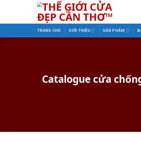
Skip
to
content
TRANG CHỦ
GIỚI THIỆU
SẢN PHẨM
B
Catalogue cửa chống