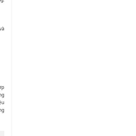
à
ợp
ng
ệu
ng