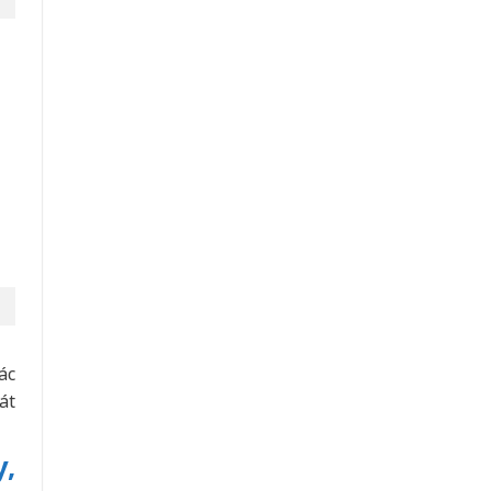
ác
át
y,