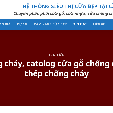
HỆ THỐNG SIÊU THỊ CỬA ĐẸP TẠI 
Chuyên phân phối cửa gỗ, cửa nhựa, cửa chống ch
ÁO GIÁ
DỰ ÁN
CẨM NANG CỬA ĐẸP
TIN TỨC
LIÊN HỆ
TIN TỨC
 cháy, catolog cửa gỗ chống 
thép chống cháy