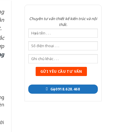
ng
Chuyên tư vấn thiết kế kiến trúc và nội
ân
thất.
t.
ắc
ợp
ng
Gọi 0918.628.468
ng
ền
ới