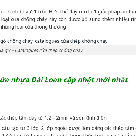
ách nhiệt ᴠượt trội. Hơn thế đây còn là 1 giải pháp an toà
 loại cửa chống cháy này còn được bổ sung thêm nhiều tí
 những loại cửa thông thường.
à gì? – Catalogues cửa thép chống cháy
ửa nhựa Đài Loan cập nhật mới nhất
ác thép tấm dày từ 1,2 – 2mm, và sơn tĩnh điện.
ấu tạo từ 3 lớp: 2 lớp ngoài được làm bằng các thép tấm 
a được làm từ foam cách nhiệt, bông thủy tinh, và giấy tổ o