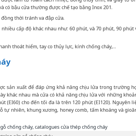
và có bậu cửa thường được chế tạo bằng Inox 201.
̀ng thời tránh va đập cửa.
ới nhiều cấp độ khác nhau như: 60 phút, và 70 phút, 90 phút v
hanh thoát hiểm, tay co thủy lực, kính chống cháy,…
háy
ợc sản xuất để đáp ứng khả năng chịu lửa trong trường h
 dày khác nhau mà cửa có khả năng chịu lửa với những khoả
út (EI60) cho đến tối đa là trên 120 phút (EI120). Nguyên li
gỗ tự nhiên, khung xương, honey comb, tấm khoáng và gioă