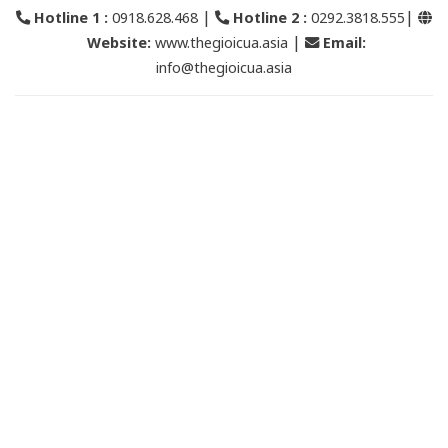
|
|
Hotline 1 :
0918.628.468
Hotline 2
:
0292.3818.555
|
Website:
www.thegioicua.asia
Email
:
info@thegioicua.asia