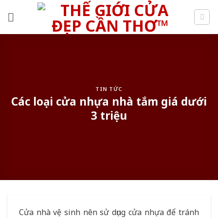
Skip
to
content
TIN TỨC
Các loại cửa nhựa nhà tắm giá dưới
3 triệu
Cửa nhà vệ sinh nên sử dụng cửa nhựa để tránh