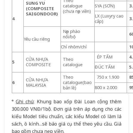
Theo
SUNG YU
catalogue
SYA (SƠN)
3
(COMPOSITE
(chưa nẹp viền)
SAIGONDOOR)
LX (Luxyry cao
4
3
cấp)
Nẹp phào
6
nổi/bộ
Yêu cầu riêng
Chỉ nhôm/chỉ
1
ÉP TẤM
4
CỬA NHỰA
Theo
5
COMPOSITE
catalogue
ĐÚC TẤM
5
Theo
750 x 1.900
8
CỬA NHỰA
6
catalogue(bao
MALAYSIA
800 x 2.000
9
bản lề)
°
Ghi chú
: Khung bao xốp Đài Loan cộng thêm
300.000 VNĐ/1bộ. Đơn giá trên áp dụng cho các
kiểu Model tiêu chuẩn, các kiểu Model có làm lá
sách, ô kính…sẽ báo giá cụ thể theo yêu cầu. Giá
bao gồm chưa nẹp viền.