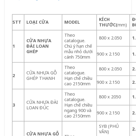
KÍCH
Đ
STT
LOA
̣I CỬA
MODEL
THƯỚC
(
mm)
B
Theo
800 x 2.050
1
CỬA NHỰA
catalogue.
1
ĐÀI LOAN
Chú ý hạn chế
GHÉP
mẫu nhỏ dưới
900 x 2.150
1
cánh 750mm
Theo
800 x 2.050
2
CỬA NHỰA GỖ
catalogue.
2
GHÉP THANH
Hạn chế chiều
900 x 2.150
2
cao 2150mm
Theo
800 x 2050
1
catalogue.
CỬA NHỰA ĐÀI
3
Hạn chế chiều
LOAN ĐÚC
ngang 900 và
900 x 2.150
2
cao 2150mm
SYB (PHỦ
2
VÂN)
CỬA NHỰA GỖ