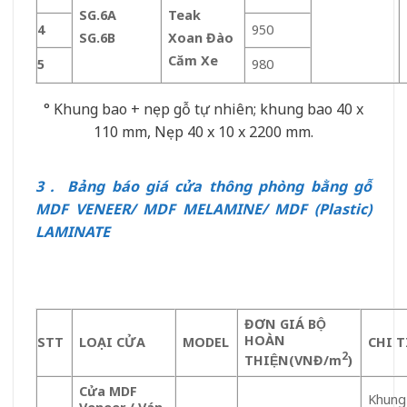
SG.6A
Teak
4
950
SG.6B
Xoan Đào
Căm Xe
5
980
° Khung bao + nẹp gỗ tự nhiên; khung bao 40 x
110 mm, Nẹp 40 x 10 x 2200 mm.
3 . Bảng báo giá cửa thông phòng bằng gỗ
MDF VENEER/ MDF MELAMINE/ MDF (Plastic)
LAMINATE
ĐƠN GIÁ BỘ
HOÀN
STT
LOA
̣I CỬA
MODEL
CHI T
2
THIỆN
(VNĐ/m
)
Cửa MDF
Khung