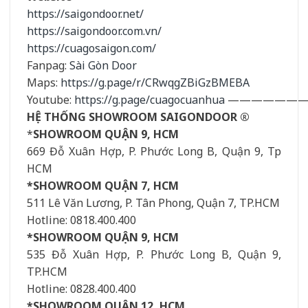
https://saigondoor.net/
https://saigondoor.com.vn/
https://cuagosaigon.com/
Fanpag:
Sài Gòn Door
Maps:
https://g.page/r/CRwqgZBiGzBMEBA
Youtube:
https://g.page/cuagocuanhua
——————
HỆ THỐNG SHOWROOM SAIGONDOOR ®
*
SHOWROOM QUẬN 9, HCM
669 Đỗ Xuân Hợp, P. Phước Long B, Quận 9, Tp
HCM
*SHOWROOM QUẬN 7, HCM
511 Lê Văn Lương, P. Tân Phong, Quận 7, TP.HCM
Hotline: 0818.400.400
*SHOWROOM QUẬN 9, HCM
535 Đỗ Xuân Hợp, P. Phước Long B, Quận 9,
TP.HCM
Hotline: 0828.400.400
*SHOWROOM QUẬN 12, HCM