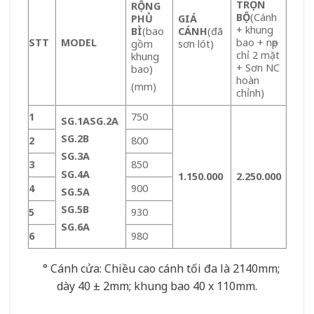
TRỌN
RỘNG
BỘ
(Cánh
PHỦ
GIÁ
+ khung
BÌ
(bao
CÁNH
(đã
STT
MODEL
bao + nẹp
gồm
sơn lót)
chỉ 2 mặt
khung
+ Sơn NC
bao)
hoàn
(mm)
chỉnh)
1
750
SG.1A
SG.2A
SG.2B
2
800
SG.3A
3
850
SG.4A
1.150.000
2.250.000
4
900
SG.5A
SG.5B
5
930
SG.6A
6
980
° Cánh cửa: Chiều cao cánh tối đa là 2140mm;
dày 40 ± 2mm; khung bao 40 x 110mm.