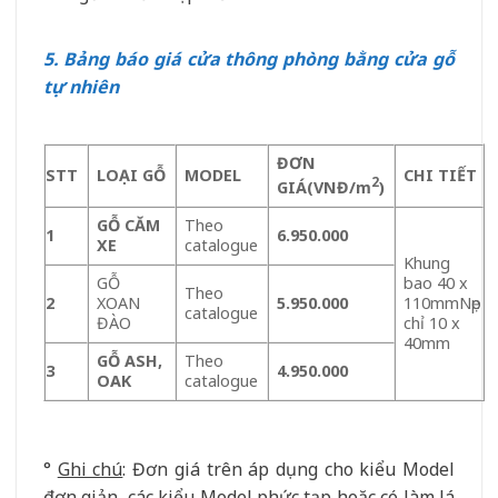
5. Bảng báo giá cửa thông phòng bằng cửa gỗ
tự nhiên
ĐƠN
STT
LOA
̣I
GỖ
MODEL
CHI TIẾT
2
GIÁ
(VNĐ/m
)
GỖ CĂM
Theo
1
6.950.000
XE
catalogue
Khung
GỖ
bao 40 x
Theo
2
XOAN
5.950.000
110mmNẹp
catalogue
ĐÀO
chỉ 10 x
40mm
GỖ ASH,
Theo
3
4.950.000
OAK
catalogue
°
Ghi chú
: Đơn giá trên áp dụng cho kiểu Model
đơn giản, các kiểu Model phức tạp hoặc có làm lá