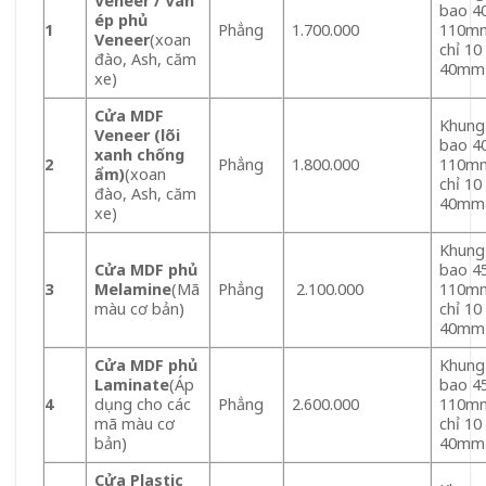
Veneer / Ván
bao 4
ép phủ
1
Phẳng
1.700.000
110mm
Veneer
(xoan
chỉ 10
đào, Ash, căm
40mm
xe)
Cửa MDF
Khung
Veneer (lõi
bao 4
xanh chống
2
Phẳng
1.800.000
110mm
ẩm)
(xoan
chỉ 10
đào, Ash, căm
40mm
xe)
Khung
Cửa MDF phủ
bao 4
3
Melamine
(Mã
Phẳng
2.100.000
110mm
màu cơ bản)
chỉ 10
40mm
Cửa MDF phủ
Khung
Laminate
(Áp
bao 4
4
dụng cho các
Phẳng
2.600.000
110mm
mã màu cơ
chỉ 10
bản)
40mm
Cửa Plastic