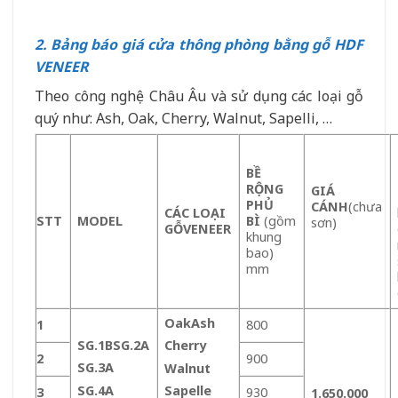
2. Bảng báo giá cửa thông phòng bằng gỗ HDF
VENEER
Theo công nghệ Châu Âu và sử dụng các loại gỗ
quý như: Ash, Oak, Cherry, Walnut, Sapelli, …
BỀ
RỘNG
GIÁ
PHỦ
CÁNH
(chưa
CÁC LOẠI
STT
MODEL
BÌ
(gồm
sơn)
GỖ
VENEER
khung
bao)
mm
Oak
Ash
1
800
SG.1B
SG.2A
Cherry
2
900
SG.3A
Walnut
SG.4A
Sapelle
3
930
1.650.000