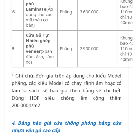
Khung
phủ
bao 4
Laminate
(Áp
6
Phẳng
3.600.000
110mm
dụng cho các
chỉ 10
mã màu cơ
40mm
bản)
Cửa Gỗ Tự
Khung
Nhiên ghép
bao 4
phủ
5
Phẳng
2.900.000
110mm
veneer
(xoan
chỉ 10
đào, Ash, căm
40mm
xe)
°
Ghi chú
: đơn giá trên áp dụng cho kiểu Model
phẳng, các kiểu Model có chạy rãnh âm hoặc có
làm lá sách…sẽ báo giá theo bảng vẽ chi tiết.
Dùng HDF siêu chống ẩm cộng thêm
200.000đ/m2
4. Bảng báo giá cửa thông phòng bằng cửa
nhựa vân gỗ cao cấp