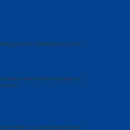
ễ dàng vệ sinh. Lớp Melamine có khả
ừ hiện đại đến cổ điển. Đặc biệt, cửa
m mỹ cao.
ng đến độ bền cao, khả năng chống ẩm