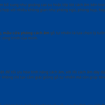
âm bổ sung như gioăng cao su hoặc lớp lót cách âm bên tron
 phù hợp với nhiều không gian như phòng ngủ, phòng họp, ha
g,
mẫu cửa phòng cách âm
gỗ tự nhiên là lựa chọn lý tư
 công trình của mình.
t để tối ưu hóa tính năng cách âm, với lõi cách âm dày dặ
 không chỉ tạo cảm giác giống gỗ tự nhiên mà còn giúp tăn