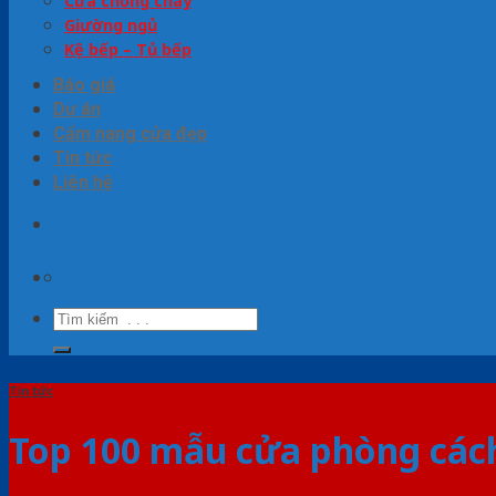
Cửa chống cháy
Giường ngủ
Kệ bếp – Tủ bếp
Báo giá
Dự án
Cẩm nang cửa đẹp
Tin tức
Liên hệ
Tìm
kiếm:
Tin tức
Top 100 mẫu cửa phòng cách 