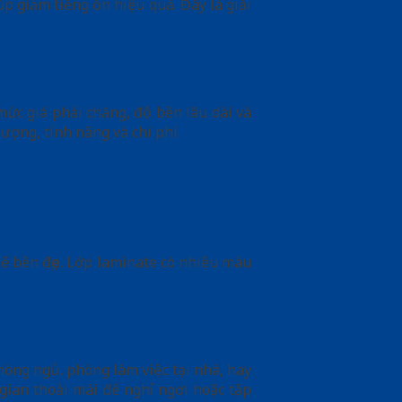
úp giảm tiếng ồn hiệu quả. Đây là giải
mức giá phải chăng, độ bền lâu dài và
ợng, tính năng và chi phí.
ế bền đẹp. Lớp laminate có nhiều màu
òng ngủ, phòng làm việc tại nhà, hay
gian thoải mái để nghỉ ngơi hoặc tập