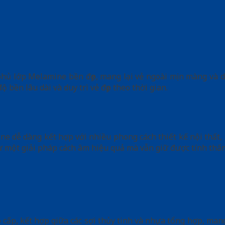
hủ lớp Melamine bền đẹp, mang lại vẻ ngoài mịn màng và d
bền lâu dài và duy trì vẻ đẹp theo thời gian.
 dễ dàng kết hợp với nhiều phong cách thiết kế nội thất, t
ư một giải pháp cách âm hiệu quả mà vẫn giữ được tính thẩ
 cấp, kết hợp giữa các sợi thủy tinh và nhựa tổng hợp, ma