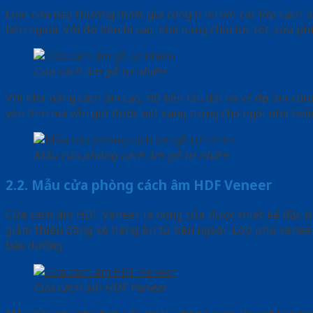
Loại cửa này thường được gia công tỉ mỉ với các lớp cách 
bên ngoài. Với độ bền bỉ cao, khả năng chịu lực tốt, cửa
Cửa cách âm gỗ tự nhiên
Với khả năng cách âm cao, độ bền lâu dài và vẻ đẹp ấm cún
yên tĩnh mà vẫn giữ được nét sang trọng cho ngôi nhà hoặc
Mẫu cửa phòng cách âm gỗ tự nhiên
2.2. Mẫu cửa phòng cách âm HDF Veneer
Cửa cách âm HDF Veneer là dòng cửa được thiết kế đặc biệ
giảm thiểu đáng kể tiếng ồn từ bên ngoài. Lớp phủ veneer
bảo dưỡng.
Cửa cách âm HDF Veneer