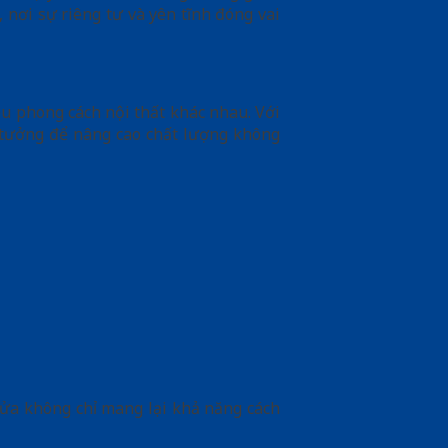
nơi sự riêng tư và yên tĩnh đóng vai
u phong cách nội thất khác nhau. Với
ý tưởng để nâng cao chất lượng không
 cửa không chỉ mang lại khả năng cách