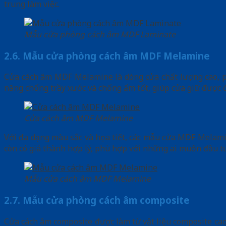
trung làm việc.
Mẫu cửa phòng cách âm MDF Laminate
2.6. Mẫu cửa phòng cách âm MDF Melamine
Cửa cách âm MDF Melamine là dòng cửa chất lượng cao, p
năng chống trầy xước và chống ẩm tốt, giúp cửa giữ được độ 
Cửa cách âm MDF Melamine
Với đa dạng màu sắc và họa tiết, các mẫu cửa MDF Melamine
còn có giá thành hợp lý, phù hợp với những ai muốn đầu t
Mẫu cửa cách âm MDF Melamine
2.7. Mẫu cửa phòng cách âm composite
Cửa cách âm composite được làm từ vật liệu composite cao