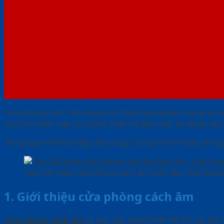
Cửa phòng cách âm
đang trở thành giải pháp mang lại s
cách âm hiện nay còn được thiết kế đẹp mắt, đa dạng về c
Trong bài viết dưới đây, hãy cùng chúng tôi tìm hiểu về to
Top 100 mẫu cửa phòng cách âm hiện đại, chất lượn
1. Giới thiệu cửa phòng cách âm
Cửa phòng cách âm
là loại cửa được thiết kế với các vậ