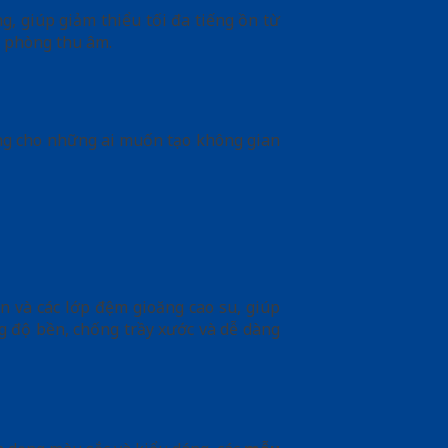
g, giúp giảm thiểu tối đa tiếng ồn từ
y phòng thu âm.
ởng cho những ai muốn tạo không gian
n và các lớp đệm gioăng cao su, giúp
g độ bền, chống trầy xước và dễ dàng