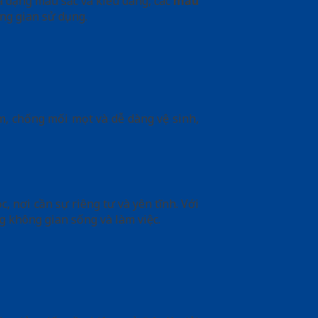
a dạng màu sắc và kiểu dáng, các
mẫu
ng gian sử dụng.
, chống mối mọt và dễ dàng vệ sinh,
nơi cần sự riêng tư và yên tĩnh. Với
g không gian sống và làm việc.