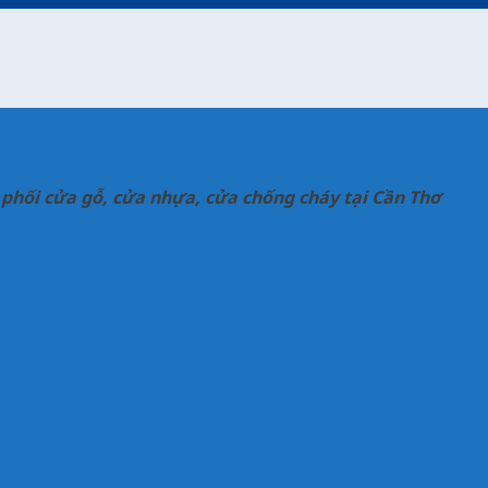
ỐNG SIÊU THỊ CỬA ĐẸP TẠI CẦN THƠ
phối cửa gỗ, cửa nhựa, cửa chống cháy tại Cần Thơ