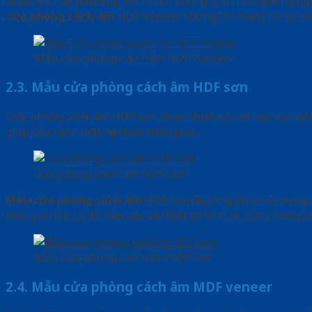
Mẫu cửa này phù hợp với nhiều không gian như phòng ngủ,
cửa phòng cách âm
HDF Veneer không chỉ mang lại sự riê
Mẫu cửa phòng cách âm HDF Veneer
2.3. Mẫu cửa phòng cách âm HDF sơn
Cửa phòng cách âm HDF sơn được thiết kế với lớp sơn phủ
giúp cửa luôn bền đẹp theo thời gian.
Cửa phòng cách âm HDF sơn
Mẫu cửa phòng cách âm
HDF sơn thường được sử dụng ch
mức giá hợp lý, độ bền cao và thiết kế tinh tế, cửa phòng
Mẫu cửa phòng cách âm HDF sơn
2.4. Mẫu cửa phòng cách âm MDF veneer