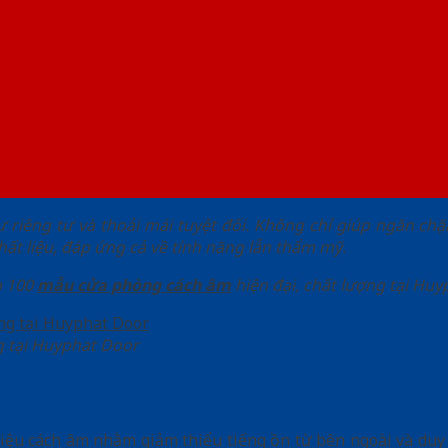
ự riêng tư và thoải mái tuyệt đối. Không chỉ giúp ngăn c
hất liệu, đáp ứng cả về tính năng lẫn thẩm mỹ.
p 100
mẫu cửa phòng cách âm
hiện đại, chất lượng tại Huy
g tại Huyphat Door
t liệu cách âm nhằm giảm thiểu tiếng ồn từ bên ngoài và duy 