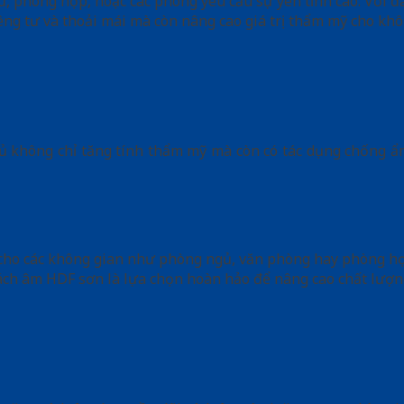
 phòng họp, hoặc các phòng yêu cầu sự yên tĩnh cao. Với đ
ng tư và thoải mái mà còn nâng cao giá trị thẩm mỹ cho khô
 không chỉ tăng tính thẩm mỹ mà còn có tác dụng chống ẩm
o các không gian như phòng ngủ, văn phòng hay phòng học, 
 cách âm HDF sơn là lựa chọn hoàn hảo để nâng cao chất lượn