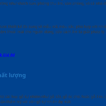
ờng như khách sạn, phòng thu âm, văn phòng, và cả nhà ở, 
ược thiết kế đa dạng về mẫu mã, màu sắc, phù hợp với nhiề
iệm thoải mái cho người dùng, cửa cách âm là giải pháp l
& Giá Rẻ
hất lượng
ừ các loại gỗ tự nhiên như gỗ sồi, gỗ óc chó, hoặc gỗ lim,
ấn thẩm mỹ với vân gỗ tự nhiên đẹp mắt.