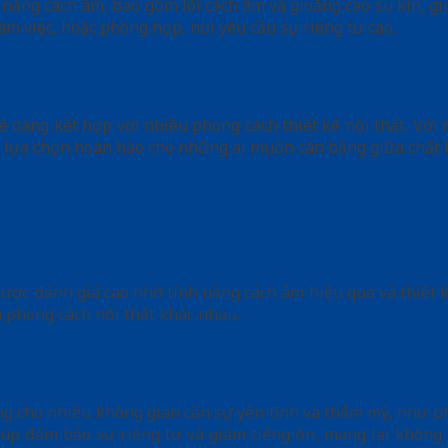
 năng cách âm, bao gồm lõi cách âm và gioăng cao su kín, gi
 việc, hoặc phòng họp, nơi yêu cầu sự riêng tư cao.
 dàng kết hợp với nhiều phong cách thiết kế nội thất. Với 
lựa chọn hoàn hảo cho những ai muốn cân bằng giữa chất lư
ược đánh giá cao nhờ tính năng cách âm hiệu quả và thiết k
u phong cách nội thất khác nhau.
 cho nhiều không gian cần sự yên tĩnh và thẩm mỹ, như ph
iúp đảm bảo sự riêng tư và giảm tiếng ồn, mang lại không 