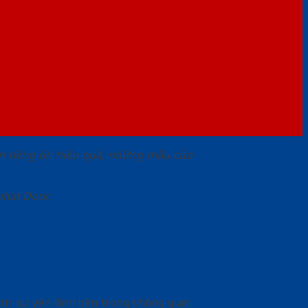
hặn tiếng ồn hiệu quả, những mẫu cửa
phat Door.
trì sự yên tĩnh bên trong không gian.