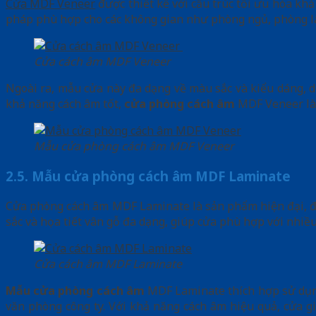
Cửa MDF Veneer
được thiết kế với cấu trúc tối ưu hóa khả
pháp phù hợp cho các không gian như phòng ngủ, phòng làm
Cửa cách âm MDF Veneer
Ngoài ra, mẫu cửa này đa dạng về màu sắc và kiểu dáng, dễ
khả năng cách âm tốt,
cửa phòng cách âm
MDF Veneer là 
Mẫu cửa phòng cách âm MDF Veneer
2.5. Mẫu cửa phòng cách âm MDF Laminate
Cửa phòng cách âm
MDF Laminate là sản phẩm hiện đại, đ
sắc và họa tiết vân gỗ đa dạng, giúp cửa phù hợp với nhiề
Cửa cách âm MDF Laminate
Mẫu cửa phòng cách âm
MDF Laminate thích hợp sử dụng
văn phòng công ty. Với khả năng cách âm hiệu quả, cửa g