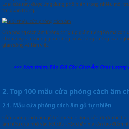
Loại cửa này được ứng dụng phổ biến trong nhiều môi trư
trò quan trọng.
Cửa phòng cách âm không chỉ giúp giảm tiếng ồn mà còn đ
khả năng tạo không gian riêng tư và tăng cường trải ngh
gian sống và làm việc.
>>> Xem thêm:
Báo Giá Cửa Cách Âm Chất Lượng 
2. Top 100 mẫu cửa phòng cách âm c
2.1. Mẫu cửa phòng cách âm gỗ tự nhiên
Cửa phòng cách âm gỗ tự nhiên là dòng cửa được chế tác t
âm hiệu quả nhờ vào kết cấu chắc chắn mà còn tạo điểm nh