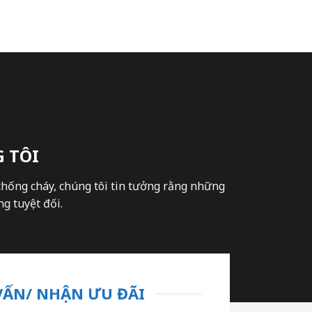
 TÔI
chống cháy, chúng tôi tin tưởng rằng những
g tuyệt đối.
VẤN/ NHẬN ƯU ĐÃI