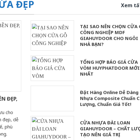
ỬA ĐẸP
Xem tấ
TẠI SAO NÊN CHỌN CỬA
CÔNG NGHIỆP MDF
GIAHUYDOOR CHO NGÔI
NHÀ BẠN?
TỔNG HỢP BÁO GIÁ CỬA
VÒM HUYPHATDOOR MỚI
NHẤT
Đặt Hàng Online Dễ Dàng
Nhựa Composite Chuẩn C
N ĐẸP,
Lượng, Chuẩn Giá Tốt!
ưu cho
n đẹp, dễ
CỬA NHỰA ĐÀI LOAN
ế, phù
GIAHUYDOOR – CHẤT LƯ
hòng.
TẠO NÊN GIÁ TRỊ