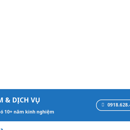
M & DỊCH VỤ
0918.628.
 có 10+ năm kinh nghiệm