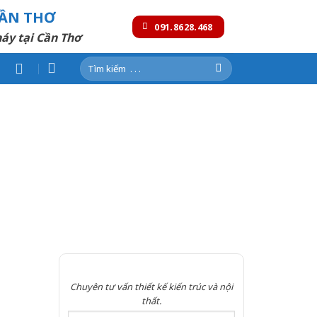
CẦN THƠ
091.8628.468
áy tại Cần Thơ
Tìm
kiếm:
N
Chuyên tư vấn thiết kế kiến trúc và nội
thất.