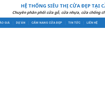
HỆ THỐNG SIÊU THỊ CỬA ĐẸP TẠI 
Chuyên phân phối cửa gỗ, cửa nhựa, cửa chống ch
ÁO GIÁ
DỰ ÁN
CẨM NANG CỬA ĐẸP
TIN TỨC
LIÊN HỆ
CỬA NHỰA ĐÀI LOAN ĐẸP BỀ