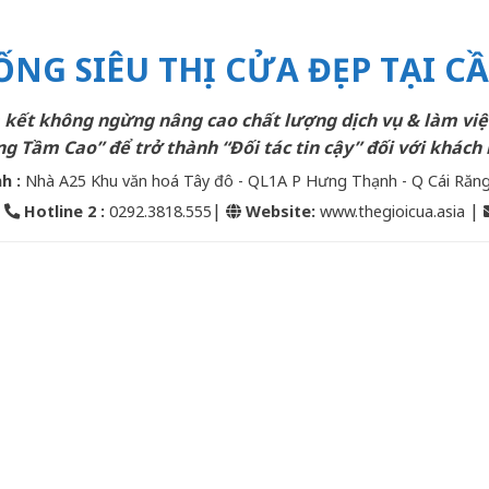
ỐNG SIÊU THỊ CỬA ĐẸP TẠI C
kết không ngừng nâng cao chất lượng dịch vụ & làm việ
g Tầm Cao” để trở thành “Đối tác tin cậy” đối với khách 
nh :
Nhà A25 Khu văn hoá Tây đô - QL1A P Hưng Thạnh - Q Cái Răn
|
|
|
Hotline 2
:
0292.3818.555
Website:
www.thegioicua.asia