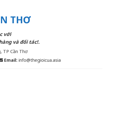
ẦN THƠ
c với
hàng và đối tác!.
g, TP Cần Thơ
Email
:
info@thegioicua.asia