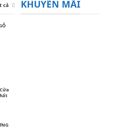
KHUYẾN MÃI
t cả
 GỖ
 Cửa
hất
ỢNG