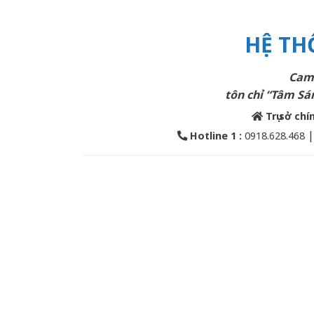
HỆ TH
Cam 
tôn chỉ “Tâm Sán
Trụ sở chí
Hotline 1 :
0918.628.468