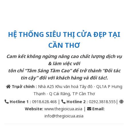
HỆ THỐNG SIÊU THỊ CỬA ĐẸP TẠI
CẦN THƠ
Cam kết không ngừng nâng cao chất lượng dịch vụ
& làm việc với
tôn chỉ “Tâm Sáng Tầm Cao” để trở thành “Đối tác
tin cậy” đối với khách hàng và đối tác!.
Trụ sở chính :
Nhà A25 Khu văn hoá Tây đô - QL1A P Hưng
Thạnh - Q Cái Răng, TP Cần Thơ
|
|
Hotline 1 :
0918.628.468
Hotline 2
:
0292.3818.555
|
Website:
www.thegioicua.asia
Email
:
info@thegioicua.asia