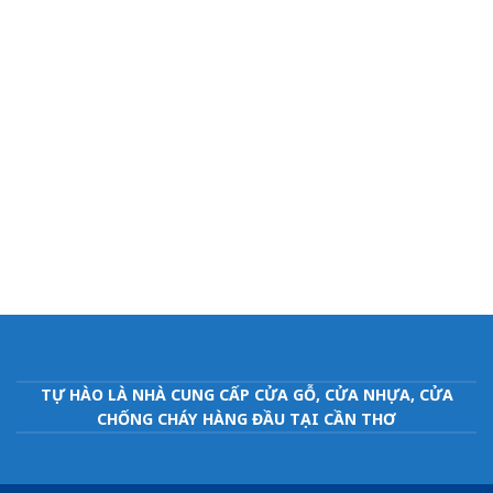
TỰ HÀO LÀ NHÀ CUNG CẤP CỬA GỖ, CỬA NHỰA, CỬA
CHỐNG CHÁY HÀNG ĐẦU TẠI CẦN THƠ