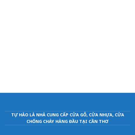
TỰ HÀO LÀ NHÀ CUNG CẤP CỬA GỖ, CỬA NHỰA, CỬA
CHỐNG CHÁY HÀNG ĐẦU TẠI CẦN THƠ