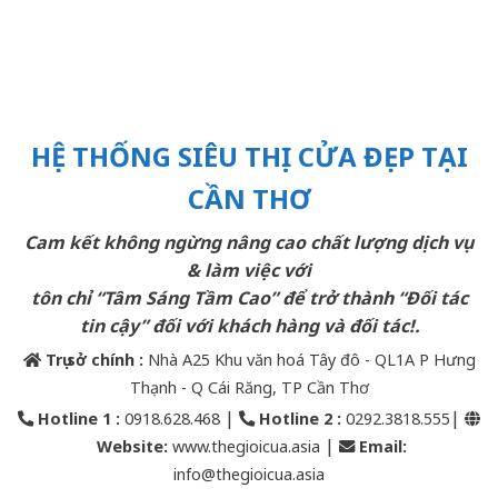
HỆ THỐNG SIÊU THỊ CỬA ĐẸP TẠI
CẦN THƠ
Cam kết không ngừng nâng cao chất lượng dịch vụ
& làm việc với
tôn chỉ “Tâm Sáng Tầm Cao” để trở thành “Đối tác
tin cậy” đối với khách hàng và đối tác!.
Trụ sở chính :
Nhà A25 Khu văn hoá Tây đô - QL1A P Hưng
Thạnh - Q Cái Răng, TP Cần Thơ
|
|
Hotline 1 :
0918.628.468
Hotline 2
:
0292.3818.555
|
Website:
www.thegioicua.asia
Email
:
info@thegioicua.asia