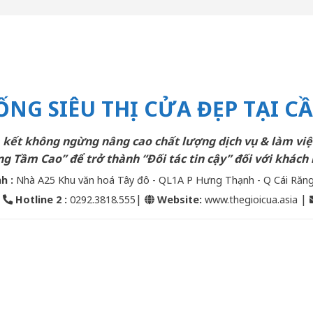
ỐNG SIÊU THỊ CỬA ĐẸP TẠI C
kết không ngừng nâng cao chất lượng dịch vụ & làm việ
g Tầm Cao” để trở thành “Đối tác tin cậy” đối với khách 
nh :
Nhà A25 Khu văn hoá Tây đô - QL1A P Hưng Thạnh - Q Cái Răn
|
|
|
Hotline 2
:
0292.3818.555
Website:
www.thegioicua.asia