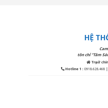
HỆ TH
Cam 
tôn chỉ “Tâm Sán
Trụ sở chí
Hotline 1 :
0918.628.468