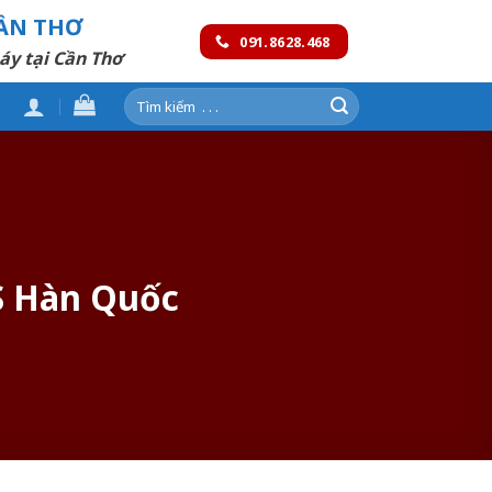
CẦN THƠ
091.8628.468
áy tại Cần Thơ
Tìm
kiếm:
BS Hàn Quốc