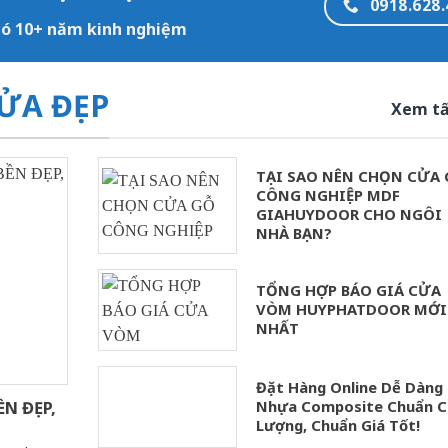
0918.628.
 có 10+ năm kinh nghiệm
ỬA ĐẸP
Xem tấ
TẠI SAO NÊN CHỌN CỬA
CÔNG NGHIỆP MDF
GIAHUYDOOR CHO NGÔI
NHÀ BẠN?
TỔNG HỢP BÁO GIÁ CỬA
VÒM HUYPHATDOOR MỚI
NHẤT
Đặt Hàng Online Dễ Dàng
Nhựa Composite Chuẩn C
N ĐẸP,
Lượng, Chuẩn Giá Tốt!