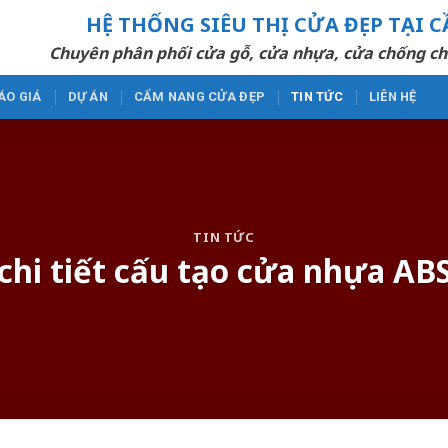
HỆ THỐNG SIÊU THỊ CỬA ĐẸP TẠI 
Chuyên phân phối cửa gỗ, cửa nhựa, cửa chống ch
ÁO GIÁ
DỰ ÁN
CẨM NANG CỬA ĐẸP
TIN TỨC
LIÊN HỆ
TIN TỨC
 chi tiết cấu tạo cửa nhựa A