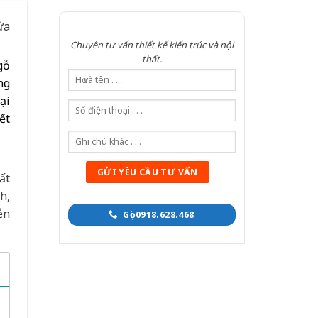
ửa
Chuyên tư vấn thiết kế kiến trúc và nội
thất.
gỗ
ng
ại
ết
ất
h,
ễn
Gọi 0918.628.468