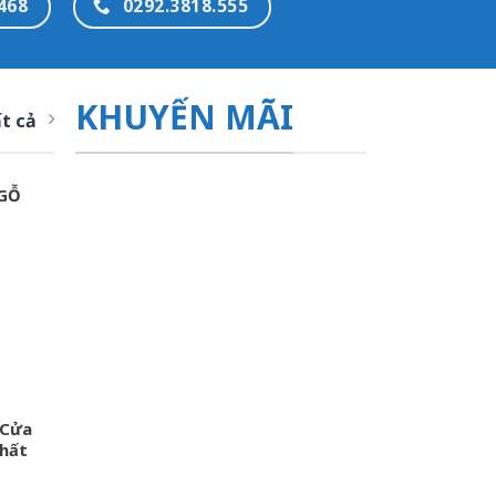
468
0292.3818.555
KHUYẾN MÃI
t cả
 GỖ
 Cửa
hất