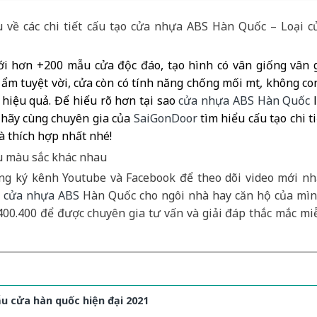
 về các chi tiết cấu tạo cửa nhựa ABS Hàn Quốc – Loại c
i hơn +200 mẫu cửa độc đáo, tạo hình có vân giống vân 
m tuyệt vời, cửa còn có tính năng chống mối mọt, không co
 hiệu quả. Để hiểu rõ hơn tại sao
cửa nhựa ABS Hàn Quốc
l
n hãy cùng chuyên gia của
SaiGonDoor
tìm hiểu cấu tạo chi ti
là thích hợp nhất nhé!
g ký kênh Youtube và Facebook để theo dõi video mới nh
t
cửa nhựa ABS
Hàn Quốc cho ngôi nhà hay căn hộ của mìn
400.400 để được chuyên gia tư vấn và giải đáp thắc mắc mi
u cửa hàn quốc hiện đại 2021