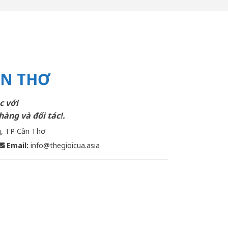
ẦN THƠ
c với
hàng và đối tác!.
g, TP Cần Thơ
Email
:
info@thegioicua.asia