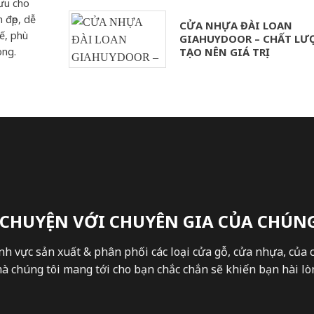
ưu cho
 đẹp, dễ
CỬA NHỰA ĐÀI LOAN
ế, phù
GIAHUYDOOR – CHẤT LƯ
hòng.
TẠO NÊN GIÁ TRỊ
 CHUYỆN VỚI CHUYÊN GIA CỦA CHÚNG
nh vực sản xuất & phân phối các loại cửa gỗ, cửa nhựa, của 
 chúng tôi mang tới cho bạn chắc chắn sẽ khiến bạn hài lòn