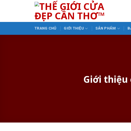
Skip
to
content
TRANG CHỦ
GIỚI THIỆU
SẢN PHẨM
B
Giới thiệu