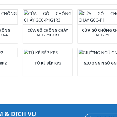
CHỐNG
CỬA GỖ CHỐNG CHÁY
CỬA GỖ CHỐNG C
P1G4
GCC-P1G1R3
GCC-P1
 KP2
TỦ KỆ BẾP KP3
GIƯỜNG NGỦ GN
M & DỊCH VỤ