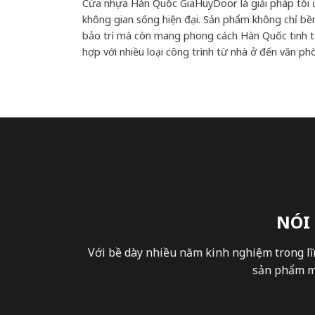
Cửa nhựa Hàn Quốc GiaHuyDoor là giải pháp tối 
không gian sống hiện đại. Sản phẩm không chỉ bền
bảo trì mà còn mang phong cách Hàn Quốc tinh t
hợp với nhiều loại công trình từ nhà ở đến văn p
NÓI
Với bề dày nhiều năm kinh nghiệm trong lĩ
sản phẩm mà