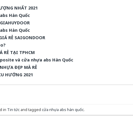
ƯỢNG NHẤT 2021
a abs Hàn Quốc
I GIAHUYDOOR
a abs Hàn Quốc
GIÁ RẺ SAIGONDOOR
ao?
Á RẺ TẠI TPHCM
mposite và cửa nhựa abs Hàn Quốc
 NHỰA ĐẸP MÀ RẺ
XU HƯỚNG 2021
d in
Tin tức
and tagged
cửa nhựa abs hàn quốc
.