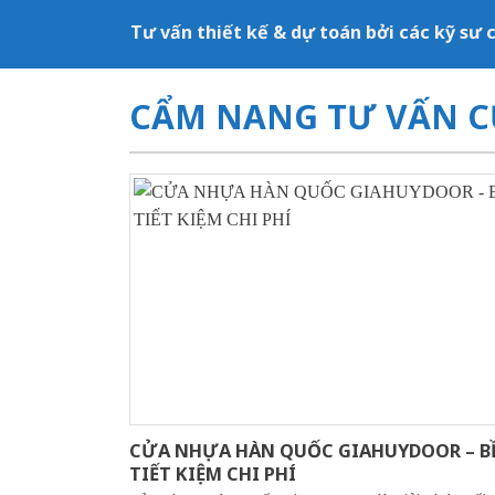
Tư vấn thiết kế & dự toán bởi các kỹ sư
CẨM NANG TƯ VẤN C
CỬA NHỰA HÀN QUỐC GIAHUYDOOR – BỀ
TIẾT KIỆM CHI PHÍ