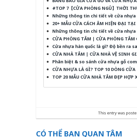
BẢNG BÁO GIÁ CỬA GỖ VÀ CỬA NHỰA
#TOP 7【CỬA PHÒNG NGỦ】THỜI TH
Những thông tin chi tiết về cửa nhự
20+ MẪU CỬA CÁCH ÂM HIỆN ĐẠI TẠ
Những thông tin chi tiết về cửa nhự
CỬA PHÒNG TẮM | CỬA PHÒNG TẮM 
Cửa nhựa hàn quốc là gì? Độ bền ra s
CỬA NHÀ TẮM | CỬA NHÀ VỆ SINH GI
Phân biệt & so sánh cửa nhựa gỗ co
CỬA NHỰA LÀ GÌ? TOP 10 DÒNG CỬA
TOP 20 MẪU CỬA NHÀ TẮM ĐẸP HỢP 
This entry was poste
CÓ THỂ BẠN QUAN TÂM