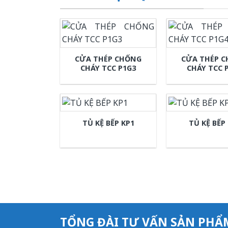
CỬA THÉP CHỐNG
CỬA THÉP 
CHÁY TCC P1G3
CHÁY TCC 
TỦ KỆ BẾP KP1
TỦ KỆ BẾP
TỔNG ĐÀI TƯ VẤN SẢN PHẨ