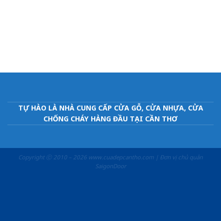
TỰ HÀO LÀ NHÀ CUNG CẤP CỬA GỖ, CỬA NHỰA, CỬA
CHỐNG CHÁY HÀNG ĐẦU TẠI CẦN THƠ
Copyright ⓒ 2010 – 2026 www.cuadepcantho.com | Đơn vị chủ quản
SaigonDoor