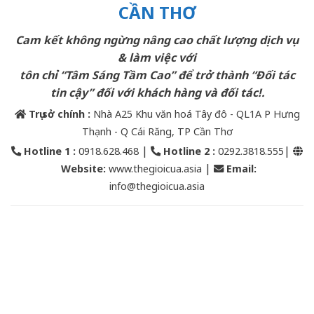
CẦN THƠ
Cam kết không ngừng nâng cao chất lượng dịch vụ
& làm việc với
tôn chỉ “Tâm Sáng Tầm Cao” để trở thành “Đối tác
tin cậy” đối với khách hàng và đối tác!.
Trụ sở chính :
Nhà A25 Khu văn hoá Tây đô - QL1A P Hưng
Thạnh - Q Cái Răng, TP Cần Thơ
|
|
Hotline 1 :
0918.628.468
Hotline 2
:
0292.3818.555
|
Website:
www.thegioicua.asia
Email
:
info@thegioicua.asia