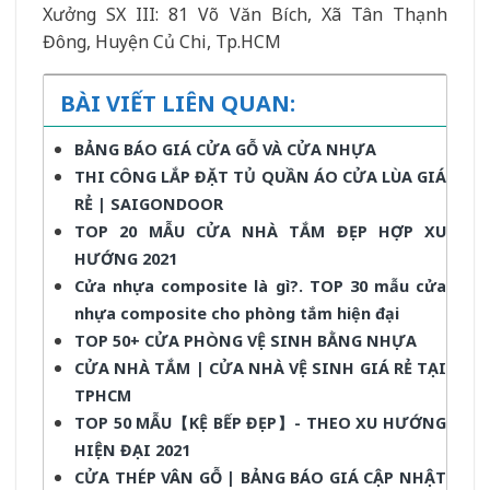
Xưởng SX III: 81 Võ Văn Bích, Xã Tân Thạnh
Đông, Huyện Củ Chi, Tp.HCM
BÀI VIẾT LIÊN QUAN:
BẢNG BÁO GIÁ CỬA GỖ VÀ CỬA NHỰA
THI CÔNG LẮP ĐẶT TỦ QUẦN ÁO CỬA LÙA GIÁ
RẺ | SAIGONDOOR
TOP 20 MẪU CỬA NHÀ TẮM ĐẸP HỢP XU
HƯỚNG 2021
Cửa nhựa composite là gì?. TOP 30 mẫu cửa
nhựa composite cho phòng tắm hiện đại
TOP 50+ CỬA PHÒNG VỆ SINH BẰNG NHỰA
CỬA NHÀ TẮM | CỬA NHÀ VỆ SINH GIÁ RẺ TẠI
TPHCM
TOP 50 MẪU【KỆ BẾP ĐẸP】- THEO XU HƯỚNG
HIỆN ĐẠI 2021
CỬA THÉP VÂN GỖ | BẢNG BÁO GIÁ CẬP NHẬT