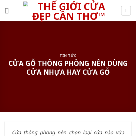
Skip
to
content
TIN TỨC
CỬA GỖ THÔNG PHÒNG NÊN DÙNG
CỬA NHỰA HAY CỬA GỖ
Cửa thông phòng nên chọn loại cửa nào vừa