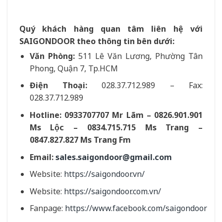
Quý khách hàng quan tâm liên hệ với
SAIGONDOOR theo thông tin bên dưới:
Văn Phòng:
511 Lê Văn Lương, Phường Tân
Phong, Quận 7, Tp.HCM
Điện Thoại:
028.37.712.989 – Fax:
028.37.712.989
Hotline: 0933707707 Mr Lãm – 0826.901.901
Ms Lộc – 0834.715.715 Ms Trang –
0847.827.827 Ms Trang Fm
Email:
sales.saigondoor@gmail.com
Website:
https://saigondoor.vn/
Website:
https://saigondoor.com.vn/
Fanpage:
https://www.facebook.com/saigondoor