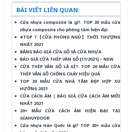
BÀI VIẾT LIÊN QUAN:
Cửa nhựa composite là gì?. TOP 30 mẫu cửa
nhựa composite cho phòng tắm hiện đại
#TOP 7【CỬA PHÒNG NGỦ】THỜI THƯỢNG
NHẤT 2021
BẢNG BÁO GIÁ CỬA GỖ VÀ CỬA NHỰA
BÁO GIÁ CỬA THÉP VÂN GỖ [11/2021] – NEW
CỬA THÉP VÂN GỖ LÀ GÌ?. TOP 20 MẪU CỬA
THÉP VÂN GỖ CHỐNG CHÁY HIỆU QUẢ
TOP 20 MẪU CỬA NHÀ TẮM ĐẸP HỢP XU
HƯỚNG 2021
CỬA CÁCH ÂM | BÁO GIÁ CỬA CÁCH ÂM MỚI
NHẤT 2021
20+ MẪU CỬA CÁCH ÂM HIỆN ĐẠI TẠI
GIAHUYDOOR
Cửa nhựa Hàn Quốc là gì? TOP 30+ mẫu cửa