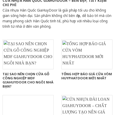
CỬA NHỰA HÀN QUỐC GIAHUYDOOR – BỀN ĐẸP, TIẾT KIỆM
CHI PHÍ
Cửa nhựa Hàn Quốc GiaHuyDoor là giải pháp tối ưu cho không
gian sống hiện đại. Sản phẩm không chỉ bền đẹp, dễ bảo trì mà còn
mang phong cách Hàn Quốc tinh tế, phù hợp với nhiều loại công
trình từ nhà ở đến văn phòng.
TẠI SAO NÊN CHỌN CỬA GỖ
TỔNG HỢP BÁO GIÁ CỬA VÒM
CÔNG NGHIỆP MDF
HUYPHATDOOR MỚI NHẤT
GIAHUYDOOR CHO NGÔI NHÀ
BẠN?