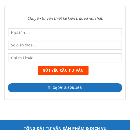
Chuyên tư vấn thiết kế kiến trúc và nội thất.
Gọi 0918.628.468
TỔNG ĐÀI TƯ VẤN SẢN PHẨM & DỊCH VỤ