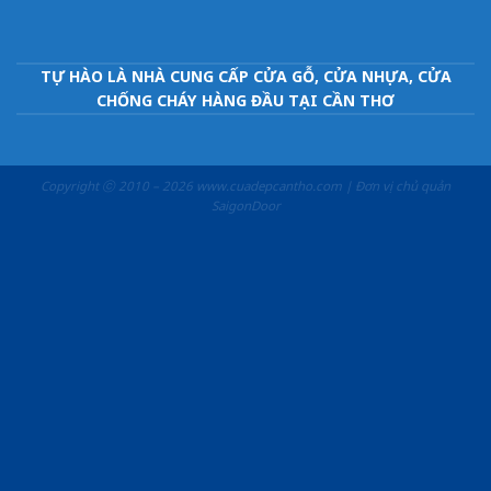
TỰ HÀO LÀ NHÀ CUNG CẤP CỬA GỖ, CỬA NHỰA, CỬA
CHỐNG CHÁY HÀNG ĐẦU TẠI CẦN THƠ
Copyright ⓒ 2010 – 2026 www.cuadepcantho.com | Đơn vị chủ quản
SaigonDoor