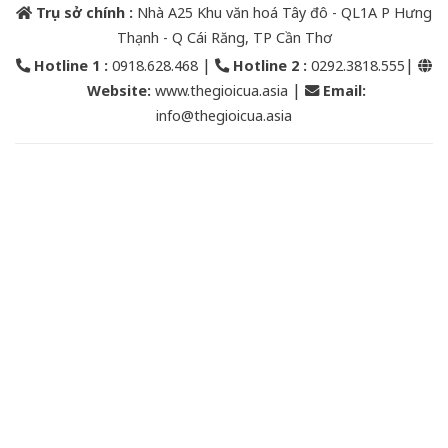
Trụ sở chính :
Nhà A25 Khu văn hoá Tây đô - QL1A P Hưng
Thạnh - Q Cái Răng, TP Cần Thơ
|
|
Hotline 1 :
0918.628.468
Hotline 2
:
0292.3818.555
|
Website:
www.thegioicua.asia
Email
:
info@thegioicua.asia