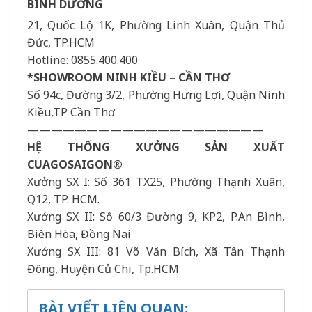
BÌNH DƯƠNG
21, Quốc Lộ 1K, Phường Linh Xuân, Quận Thủ
Đức, TP.HCM
Hotline: 0855.400.400
*SHOWROOM NINH KIỀU – CẦN THƠ
Số 94c, Đường 3/2, Phường Hưng Lợi, Quận Ninh
Kiều,TP Cần Thơ
————————————————————
HỆ THỐNG XƯỞNG SẢN XUẤT
CUAGOSAIGON®
Xưởng SX I: Số 361 TX25, Phường Thạnh Xuân,
Q12, TP. HCM.
Xưởng SX II: Số 60/3 Đường 9, KP2, P.An Bình,
Biên Hòa, Đồng Nai
Xưởng SX III: 81 Võ Văn Bích, Xã Tân Thạnh
Đông, Huyện Củ Chi, Tp.HCM
BÀI VIẾT LIÊN QUAN: