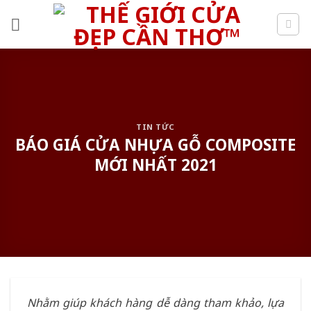
Skip
to
content
TIN TỨC
BÁO GIÁ CỬA NHỰA GỖ COMPOSITE
MỚI NHẤT 2021
Nhằm giúp khách hàng dễ dàng tham khảo, lựa