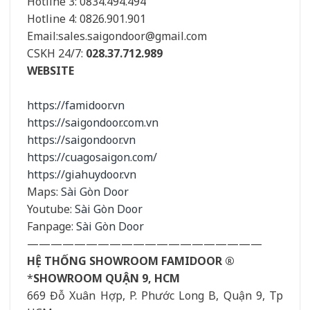
Hotline 3: 0834.494.494
Hotline 4: 0826.901.901
Email:sales.saigondoor@gmail.com
CSKH 24/7:
028.37.712.989
WEBSITE
https://famidoor.vn
https://saigondoor.com.vn
https://saigondoor.vn
https://cuagosaigon.com/
https://giahuydoor.vn
Maps:
Sài Gòn Door
Youtube:
Sài Gòn Door
Fanpage:
Sài Gòn Door
————————————————————
HỆ THỐNG SHOWROOM FAMIDOOR ®
*
SHOWROOM QUẬN 9, HCM
669 Đỗ Xuân Hợp, P. Phước Long B, Quận 9, Tp