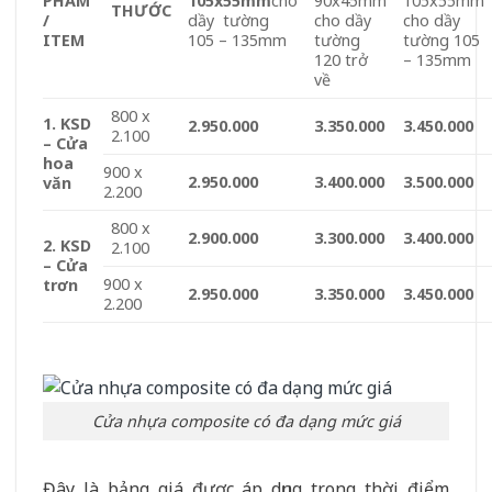
PHẨM
105x55mm
cho
90x45mm
105x55mm
THƯỚC
/
dầy tường
cho dầy
cho dầy
ITEM
105 – 135mm
tường
tường 105
120 trở
– 135mm
về
800 x
1. KSD
2.950.000
3.350.000
3.450.000
2.100
–
Cửa
hoa
900 x
2.950.000
3.400.000
3.500.000
văn
2.200
800 x
2.900.000
3.300.000
3.400.000
2. KSD
2.100
– Cửa
900 x
trơn
2.950.000
3.350.000
3.450.000
2.200
Cửa nhựa composite có đa dạng mức giá
Đây là bảng giá được áp dụng trong thời điểm