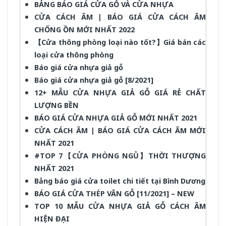
BẢNG BÁO GIÁ CỬA GỖ VÀ CỬA NHỰA
CỬA CÁCH ÂM | BÁO GIÁ CỬA CÁCH ÂM
CHỐNG ỒN MỚI NHẤT 2022
【Cửa thông phòng loại nào tốt?】Giá bán các
loại cửa thông phòng
Báo giá cửa nhựa giả gỗ
Báo giá cửa nhựa giả gỗ [8/2021]
12+ MẪU CỬA NHỰA GIẢ GỖ GIÁ RẺ CHẤT
LƯỢNG BỀN
BÁO GIÁ CỬA NHỰA GIẢ GỖ MỚI NHẤT 2021
CỬA CÁCH ÂM | BÁO GIÁ CỬA CÁCH ÂM MỚI
NHẤT 2021
#TOP 7【CỬA PHÒNG NGỦ】THỜI THƯỢNG
NHẤT 2021
Bảng báo giá cửa toilet chi tiết tại Bình Dương
BÁO GIÁ CỬA THÉP VÂN GỖ [11/2021] – NEW
TOP 10 MẪU CỬA NHỰA GIẢ GỖ CÁCH ÂM
HIỆN ĐẠI