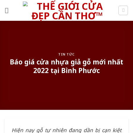
Skip
to
content
TIN TỨC
Báo giá cửa nhựa giả gỗ mới nhất
2022 tại Bình Phước
Hiện nay gỗ tự nhiên đang dần bị cạn kiệt