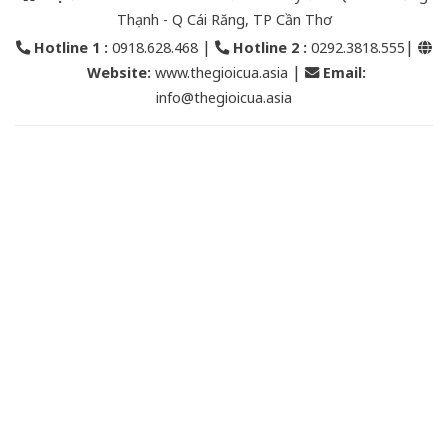
Thạnh - Q Cái Răng, TP Cần Thơ
|
|
Hotline 1 :
0918.628.468
Hotline 2
:
0292.3818.555
|
Website:
www.thegioicua.asia
Email
:
info@thegioicua.asia