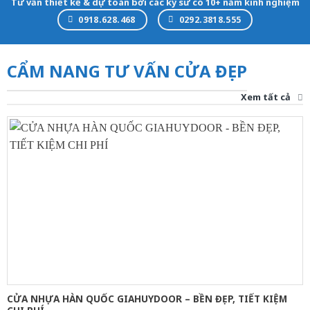
Tư vấn thiết kế & dự toán bởi các kỹ sư có 10+ năm kinh nghiệm
0918.628.468
0292.3818.555
CẨM NANG TƯ VẤN CỬA ĐẸP
Xem tất cả
CỬA NHỰA HÀN QUỐC GIAHUYDOOR – BỀN ĐẸP, TIẾT KIỆM